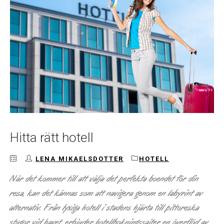
Hitta rätt hotell
LENA MIKAELSDOTTER
HOTELL
När det kommer till att välja det perfekta boendet för din
resa, kan det kännas som att navigera genom en labyrint av
alternativ. Från lyxiga hotell i stadens hjärta till pittoreska
stugor vid havet, erbjuder hotellbokningssajter en överflöd av