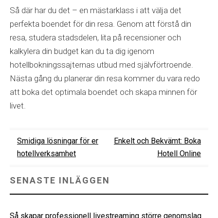
Så där har du det – en mästarklass i att välja det
perfekta boendet för din resa. Genom att förstå din
resa, studera stadsdelen, lita på recensioner och
kalkylera din budget kan du ta dig igenom
hotellbokningssajternas utbud med självförtroende.
Nästa gång du planerar din resa kommer du vara redo
att boka det optimala boendet och skapa minnen för
livet.
Inläggsnavigering
Smidiga lösningar för er
Enkelt och Bekvämt: Boka
hotellverksamhet
Hotell Online
SENASTE INLÄGGEN
Så skapar professionell livestreaming större genomslag